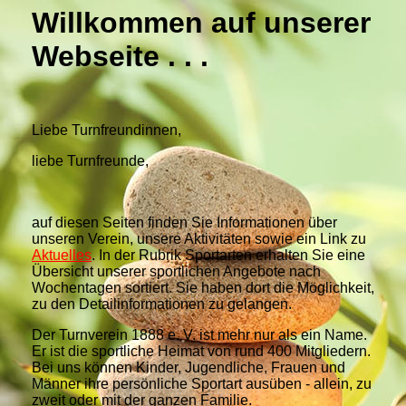
Willkommen auf unserer
Webseite . . .
Liebe Turnfreundinnen,
liebe Turnfreunde,
auf diesen Seiten finden Sie Informationen über
unseren Verein, unsere Aktivitäten sowie ein Link zu
Aktuelles
. In der Rubrik Sportarten erhalten Sie eine
Übersicht unserer sportlichen Angebote nach
Wochentagen sortiert. Sie haben dort die Möglichkeit,
zu den Detailinformationen zu gelangen.
Der Turnverein 1888 e. V. ist mehr nur als ein Name.
Er ist die sportliche Heimat von rund 400 Mitgliedern.
Bei uns können Kinder, Jugendliche, Frauen und
Männer ihre persönliche Sportart ausüben - allein, zu
zweit oder mit der ganzen Familie.