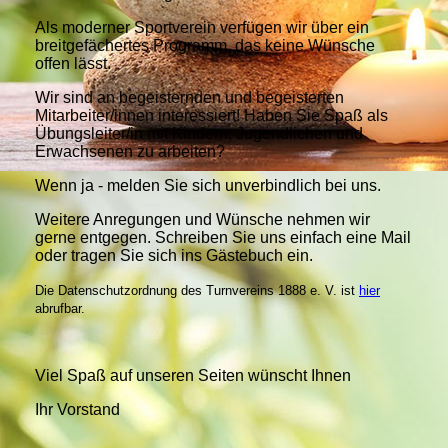
Als moderner Sportverein verfügen wir über ein
breitgefächertes Programm, das keine Wünsche
offen lässt.
Wir sind an begeisternden und begeisterten
Mitarbeiter/innen interessiert! Haben Sie Spaß als
Übungsleiter/in mit Kindern, Jugendlichen und
Erwachsenen zu arbeiten?
Wenn ja - melden Sie sich unverbindlich bei uns.
Weitere Anregungen und Wünsche nehmen wir
gerne entgegen. Schreiben Sie uns einfach eine Mail
oder tragen Sie sich ins Gästebuch ein.
Die Datenschutzordnung des Turnvereins 1888 e. V. ist
hier
abrufbar.
Viel Spaß auf unseren Seiten wünscht Ihnen
Ihr Vorstand