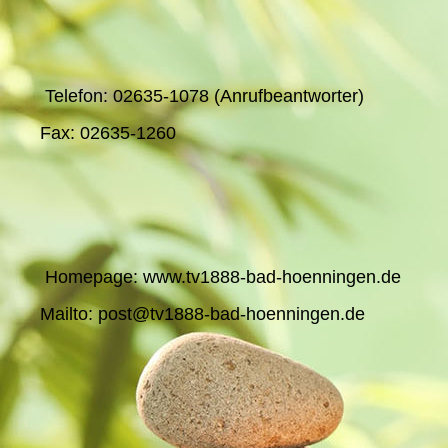
Telefon: 02635-1078 (Anrufbeantworter)
Fax: 02635-1260
Homepage: www.tv1888-bad-hoenningen.de
Mailto: post@tv1888-bad-hoenningen.de